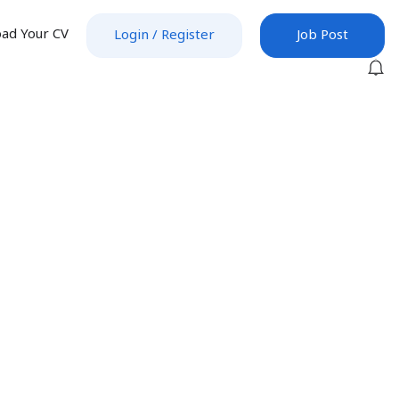
ad Your CV
Login
/
Register
Job Post